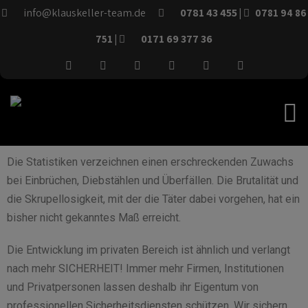
info@klauskeller-team.de
0781 43 455
|
0781 94 86
0171 69 377 36
751 |
Die Statistiken verzeichnen einen erschreckenden Zuwachs
bei Einbrüchen, Diebstählen und Überfällen. Die Brutalität und
die Skrupellosigkeit, mit der die Täter dabei vorgehen, hat ein
bisher nicht gekanntes Maß erreicht.
Die Entwicklung im privaten Bereich ist ähnlich und verlangt
nach mehr SICHERHEIT! Immer mehr Firmen, Institutionen
und Privatpersonen lassen deshalb ihr Eigentum von
professionellen Sicherheitsdiensten schützen. Wir sichern