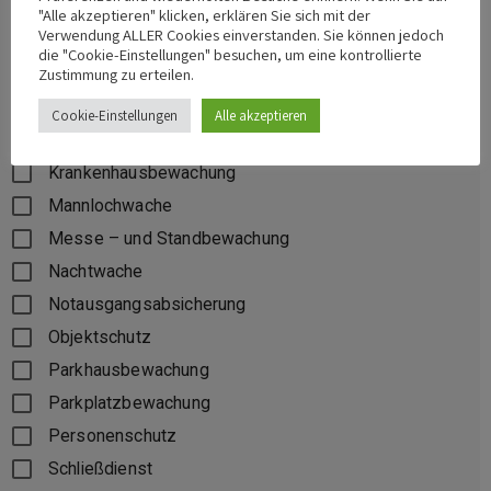
Hausüberwachung
"Alle akzeptieren" klicken, erklären Sie sich mit der
Verwendung ALLER Cookies einverstanden. Sie können jedoch
Hotel- und Restaurantbewachung
die "Cookie-Einstellungen" besuchen, um eine kontrollierte
Zustimmung zu erteilen.
Kampfsport trainiertes Personal
Kontrolle verbotenen Gegenstände und Ware
Cookie-Einstellungen
Alle akzeptieren
Konzertschutz
Krankenhausbewachung
Mannlochwache
Messe – und Standbewachung
Nachtwache
Notausgangsabsicherung
Objektschutz
Parkhausbewachung
Parkplatzbewachung
Personenschutz
Schließdienst