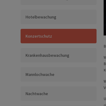
Hotelbewachung
Konzertschutz
B
Krankenhausbewachung
W
B
K
Mannlochwache
W
V
Nachtwache
U
r