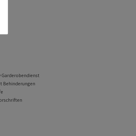
iv Garderobendienst
mit Behinderungen
fe
orschriften