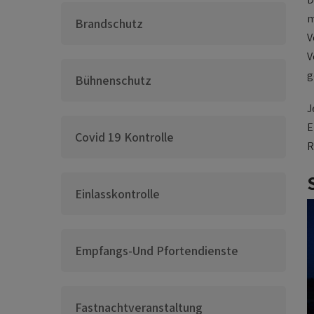
m
Brandschutz
V
V
g
Bühnenschutz
J
E
Covid 19 Kontrolle
R
Einlasskontrolle
Empfangs-Und Pfortendienste
Fastnachtveranstaltung