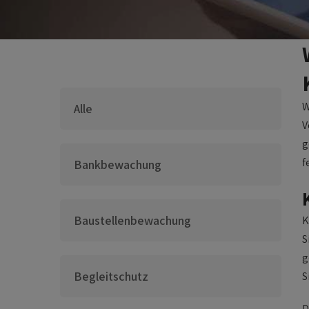
W
Alle
V
g
f
Bankbewachung
Baustellenbewachung
K
S
g
Begleitschutz
S
D