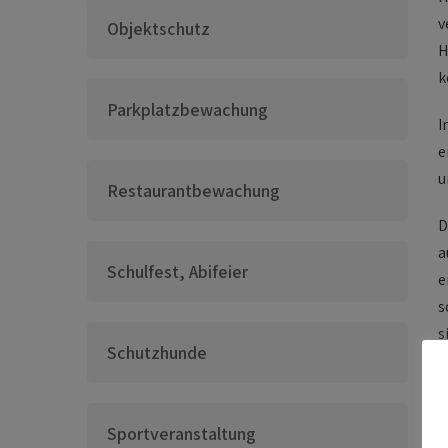
v
Objektschutz
H
k
Parkplatzbewachung
I
e
u
Restaurantbewachung
D
a
Schulfest, Abifeier
e
s
s
Schutzhunde
Sportveranstaltung