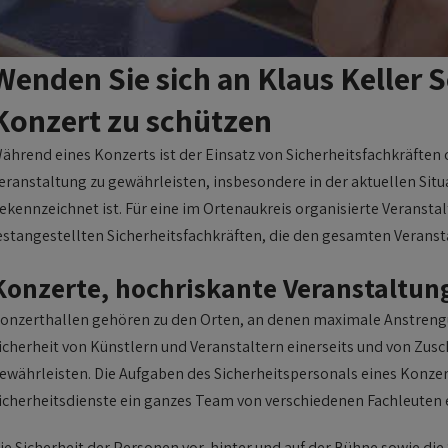
Wenden Sie sich an Klaus Keller 
Konzert zu schützen
ährend eines Konzerts ist der Einsatz von Sicherheitsfachkräften 
eranstaltung zu gewährleisten, insbesondere in der aktuellen Si
ekennzeichnet ist. Für eine im Ortenaukreis organisierte Veransta
estangestellten Sicherheitsfachkräften, die den gesamten Veranst
Konzerte, hochriskante Veranstaltun
onzerthallen gehören zu den Orten, an denen maximale Anstre
icherheit von Künstlern und Veranstaltern einerseits und von Zus
ewährleisten. Die Aufgaben des Sicherheitspersonals eines Konzerth
icherheitsdienste ein ganzes Team von verschiedenen Fachleuten
ie Sicherheit der Personen vor, hinter und auf der Bühne sowie die