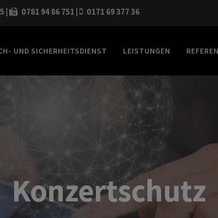
55
|
0781 94 86 751 |
0171 69 377 36
H- UND SICHERHEITSDIENST
LEISTUNGEN
REFERE
Konzertschutz
Konzertschutz