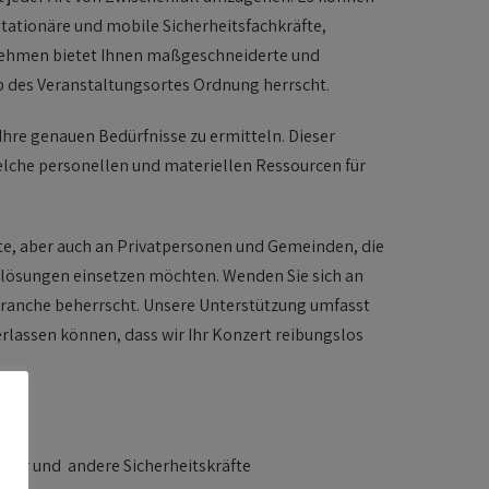
stationäre und mobile Sicherheitsfachkräfte,
rnehmen bietet Ihnen maßgeschneiderte und
 des Veranstaltungsortes Ordnung herrscht.
hre genauen Bedürfnisse zu ermitteln. Dieser
elche personellen und materiellen Ressourcen für
ute, aber auch an Privatpersonen und Gemeinden, die
slösungen einsetzen möchten. Wenden Sie sich an
sbranche beherrscht. Unsere Unterstützung umfasst
erlassen können, dass wir Ihr Konzert reibungslos
wehr und andere Sicherheitskräfte