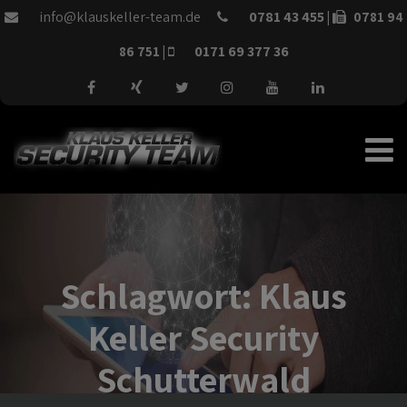
info@klauskeller-team.de
0781 43 455
|
0781 94
0171 69 377 36
86 751 |
Schlagwort:
Klaus
Keller Security
Schutterwald