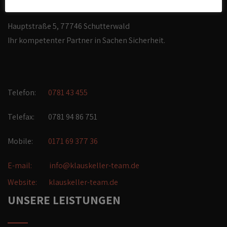
Hauptstraße 5, 77746 Schutterwald
Ihr kompetenter Partner in Sachen Sicherheit.
Telefon:
0781 43 455
Telefax: 0781 94 86 751
Mobile:
0171 69 377 36
E-mail:
info@klauskeller-team.de
Website:
klauskeller-team.de
UNSERE LEISTUNGEN