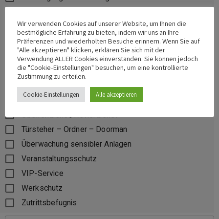
Objektschutz
Wir verwenden Cookies auf unserer Website, um Ihnen die
Parkhausbewachung
bestmögliche Erfahrung zu bieten, indem wir uns an Ihre
Präferenzen und wiederholten Besuche erinnern. Wenn Sie auf
Parkplatzbewachung
"Alle akzeptieren" klicken, erklären Sie sich mit der
Personenschutz
Verwendung ALLER Cookies einverstanden. Sie können jedoch
die "Cookie-Einstellungen" besuchen, um eine kontrollierte
Schließdienst
Zustimmung zu erteilen.
Schulfest/Abifeier
Cookie-Einstellungen
Alle akzeptieren
Schutzhunde
Streifendienst/Revierdienst
Türsteher – Ordner – Doorman
Überwachung sensibler Anlagen
Veranstaltungsschutz
VIP-Service
Werkschutz
Zutrittsbefugnis